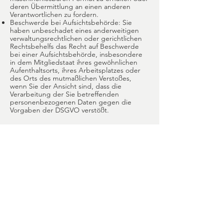
deren Übermittlung an einen anderen
Verantwortlichen zu fordern.
Beschwerde bei Aufsichtsbehörde: Sie
haben unbeschadet eines anderweitigen
verwaltungsrechtlichen oder gerichtlichen
Rechtsbehelfs das Recht auf Beschwerde
bei einer Aufsichtsbehörde, insbesondere
in dem Mitgliedstaat ihres gewöhnlichen
Aufenthaltsorts, ihres Arbeitsplatzes oder
des Orts des mutmaßlichen Verstoßes,
wenn Sie der Ansicht sind, dass die
Verarbeitung der Sie betreffenden
personenbezogenen Daten gegen die
Vorgaben der DSGVO verstößt.
Datenschutzhinweise für
Therapie und Beratung via
"Zoom"
Datenschutzhinweise für Telefonkonferenzen
via „Zoom“
Wir möchten Sie nachfolgend über die
Verarbeitung personenbezogener Daten im