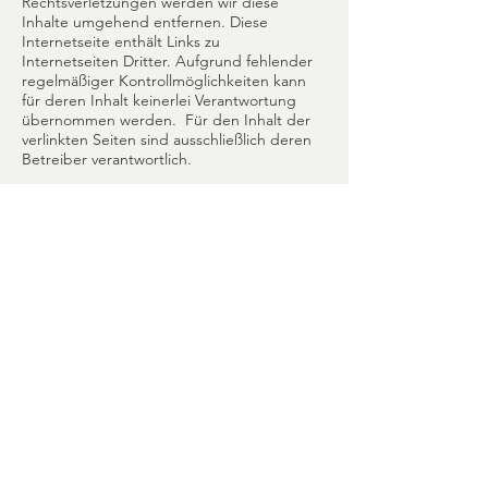
Rechtsverletzungen werden wir diese
Inhalte umgehend entfernen. Diese
Internetseite enthält Links zu
Internetseiten Dritter. Aufgrund fehlender
regelmäßiger Kontrollmöglichkeiten kann
für deren Inhalt keinerlei Verantwortung
übernommen werden. Für den Inhalt der
verlinkten Seiten sind ausschließlich deren
Betreiber verantwortlich.
SystemRaum
Terapia
Terapia de pareja
Terapia familiar
Orientación
Orientación familiar