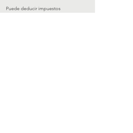
Puede deducir impuestos
presentando las facturas de las
sesiones en su declaración de
impuestos.
SystemRaum
Terapia
Terapia de pareja
Terapia familiar
Orientación